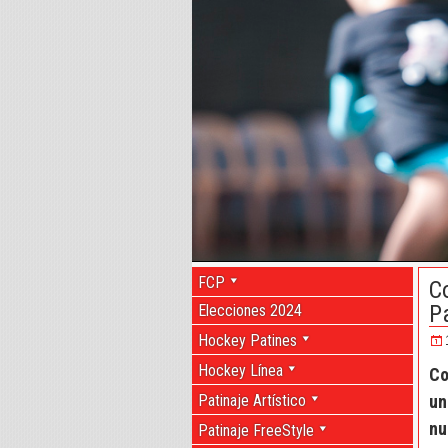
FCP
C
P
Elecciones 2024
Hockey Patines
Hockey Línea
Co
Patinaje Artístico
un
nu
Patinaje FreeStyle