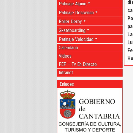
di
Patinaje Alpino
ca
Patinaje Descenso
Po
Roller Derby
pa
Skateboarding
La
Patinaje Velocidad
Lu
Calendario
Fe
Videos
Ho
FEP – Tv En Directo
Intranet
Enlaces