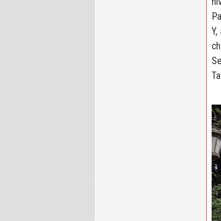
ni
Pa
Y,
ch
Se
Ta