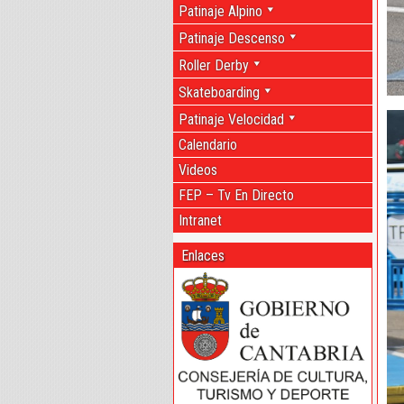
Patinaje Alpino
Patinaje Descenso
Roller Derby
Skateboarding
Patinaje Velocidad
Calendario
Videos
FEP – Tv En Directo
Intranet
Enlaces