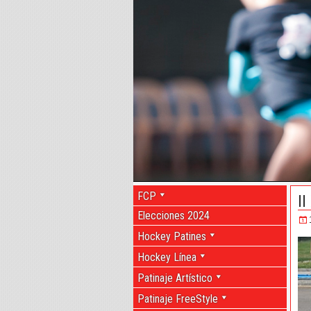
FCP
I
Elecciones 2024
Hockey Patines
Hockey Línea
Patinaje Artístico
Patinaje FreeStyle