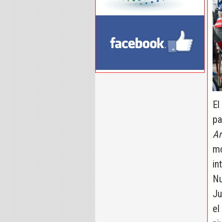
El
pa
Ar
mo
in
Nu
Ju
el