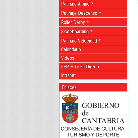
Patinaje Alpino
Patinaje Descenso
Roller Derby
Skateboarding
Patinaje Velocidad
Calendario
Videos
FEP – Tv En Directo
Intranet
Enlaces