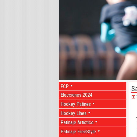
FCP
S
Elecciones 2024
Hockey Patines
Hockey Línea
Patinaje Artístico
Patinaje FreeStyle