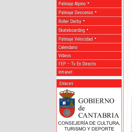
Patinaje Alpino
Patinaje Descenso
Roller Derby
Skateboarding
Patinaje Velocidad
Calendario
Videos
FEP – Tv En Directo
Intranet
Enlaces