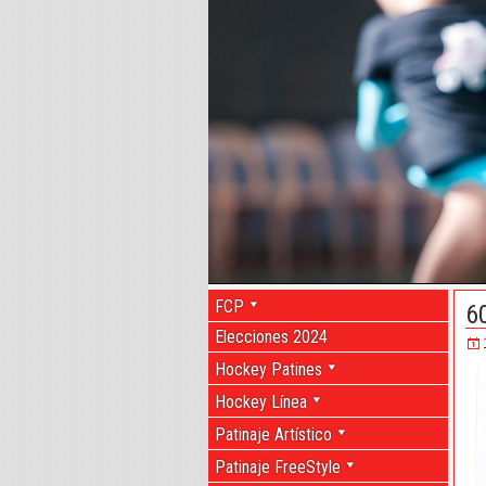
FCP
6
Elecciones 2024
Hockey Patines
Hockey Línea
Patinaje Artístico
Patinaje FreeStyle