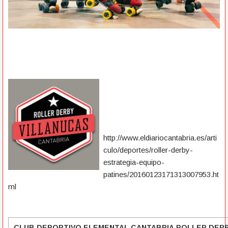
http://www.eldiariocantabria.es/arti
culo/deportes/roller-derby-
estrategia-equipo-
pati
nes/20160123171313007953.ht
ml
CLUB DEPORTIVO ELEMENTAL CANTABRIA ROLLER DER