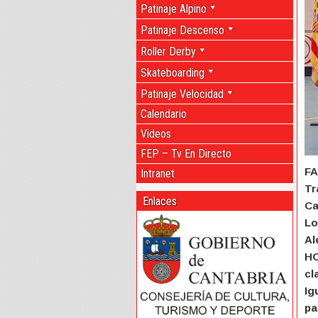
Patinaje Alpino
Patinaje Descenso
Roller Derby
Skateboarding
Patinaje Velocidad
Calendario
Videos
FEP – Tv En Directo
FA
Intranet
Tr
Enlaces
Ca
Lo
Al
HO
cl
Ig
pa