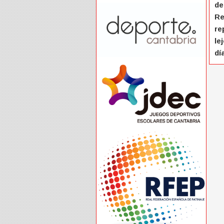
de
Re
re
le
dí