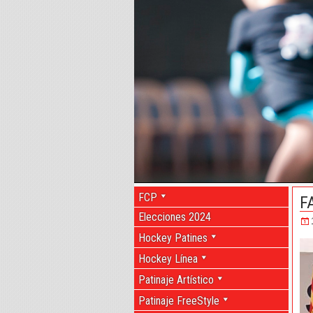
FCP
F
Elecciones 2024
Hockey Patines
Hockey Línea
Patinaje Artístico
Patinaje FreeStyle