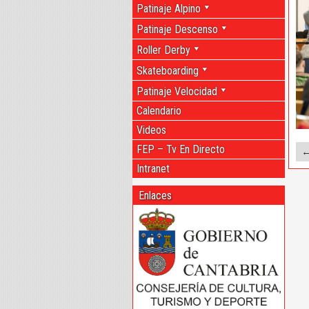
Patinaje Alpino
Patinaje Descenso
Roller Derby
Skateboarding
Patinaje Velocidad
Calendario
Videos
FEP – Tv En Directo
←
Intranet
Enlaces