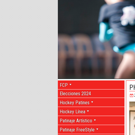
FCP
P
Elecciones 2024
Hockey Patines
Hockey Línea
Patinaje Artístico
Patinaje FreeStyle