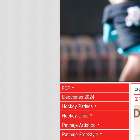
FCP
P
Elecciones 2024
Hockey Patines
Hockey Línea
Patinaje Artístico
Patinaje FreeStyle