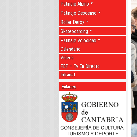
Patinaje Alpino
Patinaje Descenso
Roller Derby
Skateboarding
Patinaje Velocidad
Calendario
Videos
FEP – Tv En Directo
Intranet
Enlaces