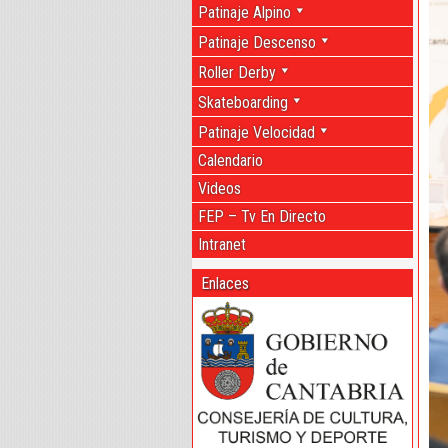
Patinaje Alpino
Patinaje Descenso
Roller Derby
Skateboarding
Patinaje Velocidad
Calendario
Videos
FEP – Tv En Directo
Intranet
Enlaces