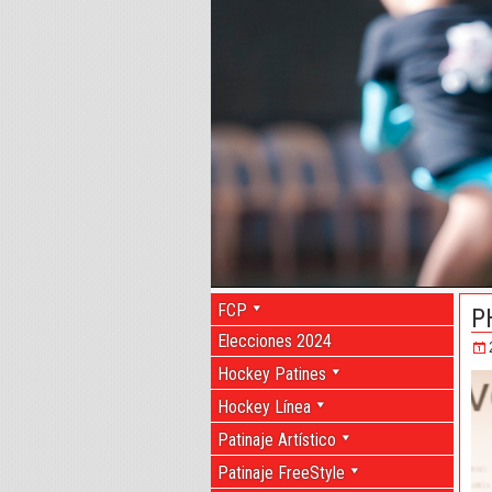
FCP
P
Elecciones 2024
Hockey Patines
Hockey Línea
Patinaje Artístico
Patinaje FreeStyle