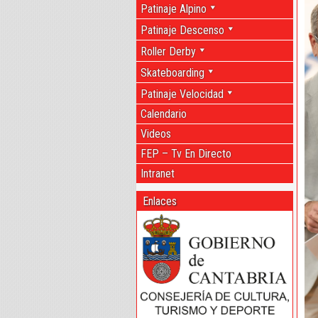
Patinaje Alpino
Patinaje Descenso
Roller Derby
Skateboarding
Patinaje Velocidad
Calendario
Videos
FEP – Tv En Directo
Intranet
Enlaces