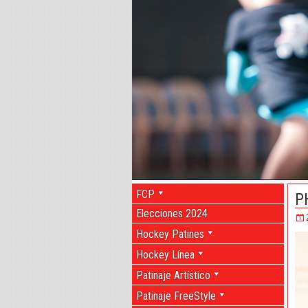
FCP
P
Elecciones 2024
Hockey Patines
Hockey Línea
Patinaje Artístico
Patinaje FreeStyle