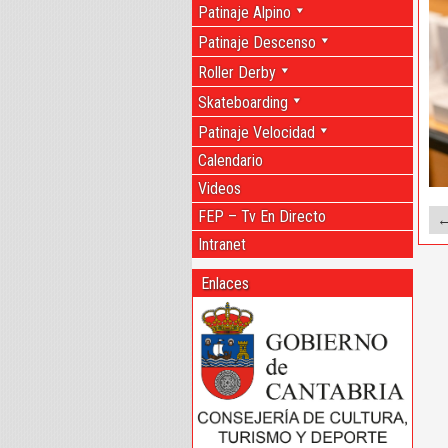
Patinaje Alpino
Patinaje Descenso
Roller Derby
Skateboarding
Patinaje Velocidad
Calendario
Videos
FEP – Tv En Directo
←
Intranet
Enlaces