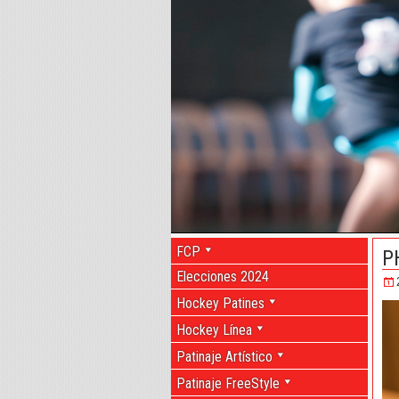
FCP
P
Elecciones 2024
Hockey Patines
Hockey Línea
Patinaje Artístico
Patinaje FreeStyle