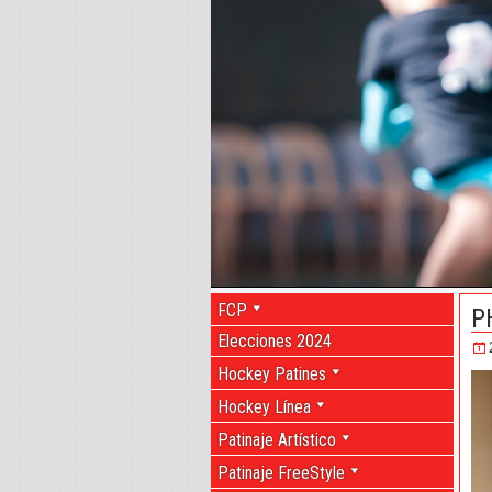
FCP
P
Elecciones 2024
Hockey Patines
Hockey Línea
Patinaje Artístico
Patinaje FreeStyle