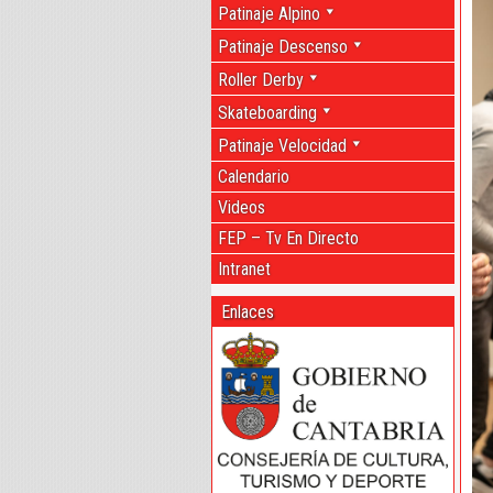
Patinaje Alpino
Patinaje Descenso
Roller Derby
Skateboarding
Patinaje Velocidad
Calendario
Videos
FEP – Tv En Directo
Intranet
Enlaces