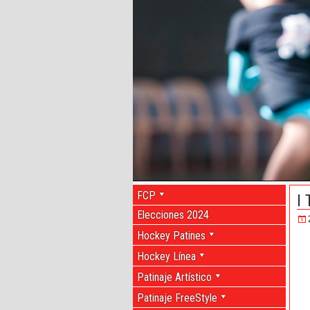
FCP
I
Elecciones 2024
Hockey Patines
Hockey Línea
Patinaje Artístico
Patinaje FreeStyle