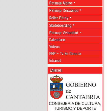
Patinaje Alpino
Patinaje Descenso
Roller Derby
Skateboarding
Patinaje Velocidad
Calendario
Videos
FEP – Tv En Directo
Intranet
Enlaces