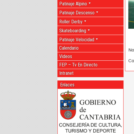
Patinaje Alpino
Patinaje Descenso
Roller Derby
Skateboarding
Patinaje Velocidad
Calendario
No
Videos
Co
FEP – Tv En Directo
Intranet
Enlaces