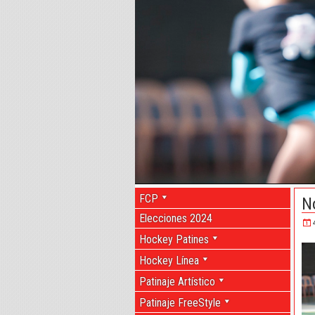
FCP
N
Elecciones 2024
Hockey Patines
Hockey Línea
Patinaje Artístico
Patinaje FreeStyle