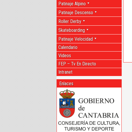
Patinaje Alpino
Patinaje Descenso
Roller Derby
Skateboarding
Patinaje Velocidad
Calendario
Videos
FEP – Tv En Directo
Intranet
Enlaces