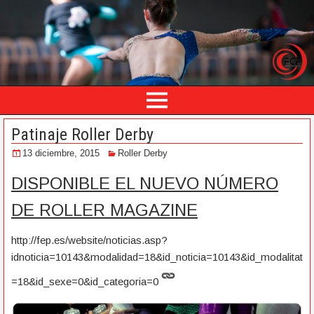
Patinaje Roller Derby
13 diciembre, 2015
Roller Derby
DISPONIBLE EL NUEVO NÚMERO
DE ROLLER MAGAZINE
http://fep.es/website/noticias.asp?
idnoticia=10143&modalidad=18&id_noticia=10143&id_modalitat
=18&id_sexe=0&id_categoria=0