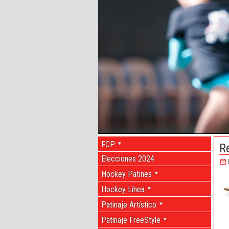
FCP
R
Elecciones 2024
Hockey Patines
Hockey Línea
Patinaje Artístico
Patinaje FreeStyle