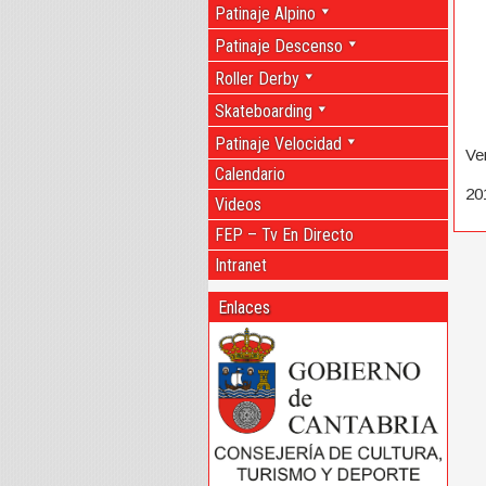
Patinaje Alpino
Patinaje Descenso
Roller Derby
Skateboarding
Patinaje Velocidad
Ve
Calendario
20
Videos
FEP – Tv En Directo
Intranet
Enlaces