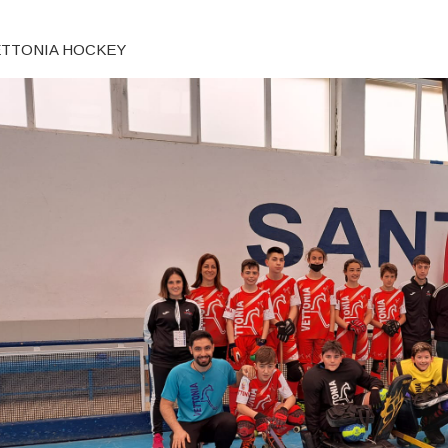
ETTONIA HOCKEY