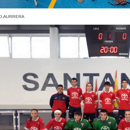
D.AURRERA