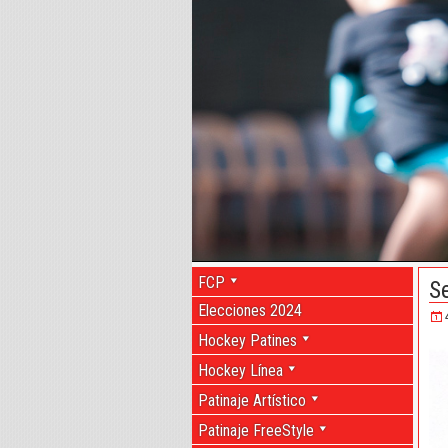
FCP
S
Elecciones 2024
Hockey Patines
Hockey Línea
Patinaje Artístico
Patinaje FreeStyle