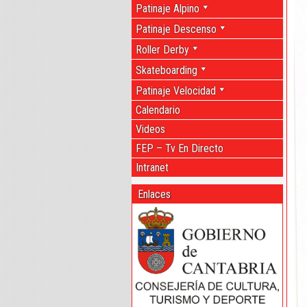
Patinaje Alpino
Patinaje Descenso
Roller Derby
Skateboarding
Patinaje Velocidad
Calendario
Videos
FEP – Tv En Directo
Intranet
Enlaces